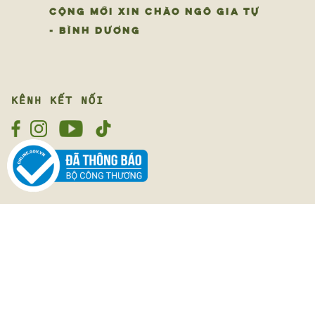
CỘNG MỚI XIN CHÀO NGÔ GIA TỰ
- BÌNH DƯƠNG
KÊNH KẾT NỐI
LUÔN LẮNG NGHE
Cộng rất mong được lắng nghe về trải nghiệm của bạn
ngày hôm nay
Cộng lắng nghe
Chúng tôi tôn trọng quyền riêng tư của bạn